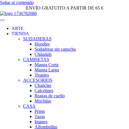
Saltar al contenido
ENVÍO GRATUITO A PARTIR DE 65 €
ARTE
TIENDA
SUDADERAS
Hoodies
Sudaderas sin capucha
Chándals
CAMISETAS
Manga Corta
Manga Larga
Tirantes
ACCESORIOS
Chanclas
Calcetines
Bragas de cuello
Mochilas
CASA
Prints
Tazas
Imanes
Alfombrillas