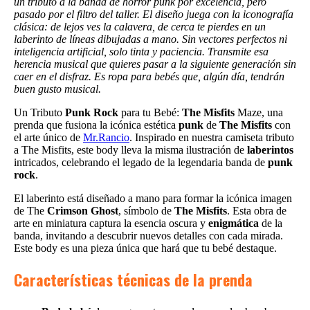
un tributo a la banda de horror punk por excelencia, pero
pasado por el filtro del taller. El diseño juega con la iconografía
clásica: de lejos ves la calavera, de cerca te pierdes en un
laberinto de líneas dibujadas a mano. Sin vectores perfectos ni
inteligencia artificial, solo tinta y paciencia. Transmite esa
herencia musical que quieres pasar a la siguiente generación sin
caer en el disfraz. Es ropa para bebés que, algún día, tendrán
buen gusto musical.
Un Tributo
Punk Rock
para tu Bebé:
The Misfits
Maze, una
prenda que fusiona la icónica estética
punk
de
The Misfits
con
el arte único de
Mr.Rancio
. Inspirado en nuestra camiseta tributo
a The Misfits, este body lleva la misma ilustración de
laberintos
intricados, celebrando el legado de la legendaria banda de
punk
rock
.
El laberinto está diseñado a mano para formar la icónica imagen
de The
Crimson Ghost
, símbolo de
The Misfits
. Esta obra de
arte en miniatura captura la esencia oscura y
enigmática
de la
banda, invitando a descubrir nuevos detalles con cada mirada.
Este body es una pieza única que hará que tu bebé destaque.
Características técnicas de la prenda