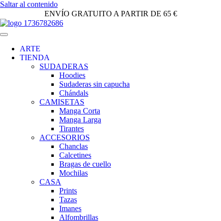
Saltar al contenido
ENVÍO GRATUITO A PARTIR DE 65 €
ARTE
TIENDA
SUDADERAS
Hoodies
Sudaderas sin capucha
Chándals
CAMISETAS
Manga Corta
Manga Larga
Tirantes
ACCESORIOS
Chanclas
Calcetines
Bragas de cuello
Mochilas
CASA
Prints
Tazas
Imanes
Alfombrillas