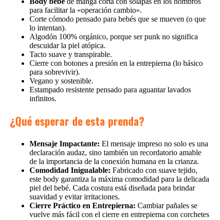
Body bebé
de manga corta con solapas en los hombros
para facilitar la «operación cambio».
Corte cómodo pensado para bebés que se mueven (o que
lo intentan).
Algodón 100% orgánico, porque ser punk no significa
descuidar la piel atópica.
Tacto suave y transpirable.
Cierre con botones a presión en la entrepierna (lo básico
para sobrevivir).
Vegano y sostenible.
Estampado resistente pensado para aguantar lavados
infinitos.
¿Qué esperar de esta prenda?
Mensaje Impactante:
El mensaje impreso no solo es una
declaración audaz, sino también un recordatorio amable
de la importancia de la conexión humana en la crianza.
Comodidad Inigualable:
Fabricado con suave tejido,
este body garantiza la máxima comodidad para la delicada
piel del bebé. Cada costura está diseñada para brindar
suavidad y evitar irritaciones.
Cierre Práctico en Entrepierna:
Cambiar pañales se
vuelve más fácil con el cierre en entrepierna con corchetes